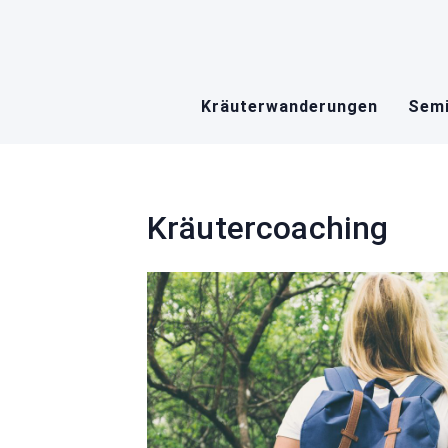
Skip
to
content
Kräuterwanderungen
Semi
Kräutercoaching