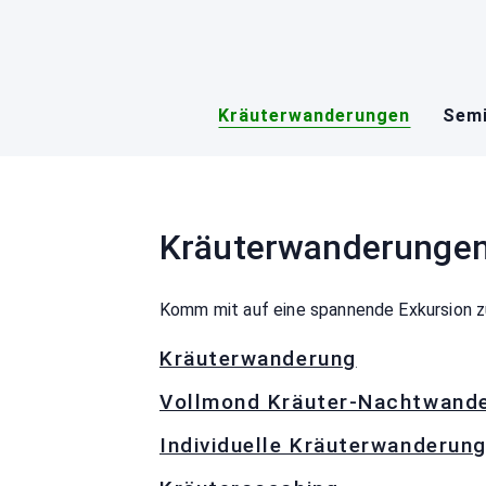
Skip
to
content
Kräuterwanderungen
Semi
Kräuterwanderunge
Komm mit auf eine spannende Exkursion z
Kräuterwanderung
Vollmond Kräuter-Nachtwand
Individuelle Kräuterwanderun