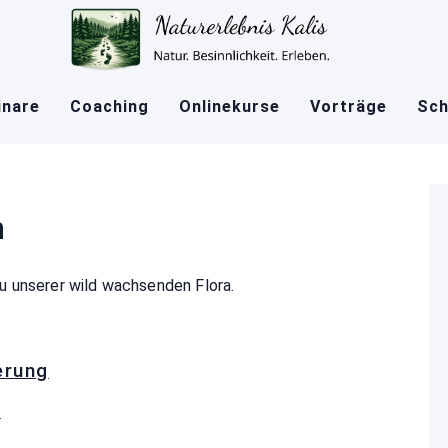
nare
Coaching
Onlinekurse
Vorträge
Sch
n
u unserer wild wachsenden Flora.
erung
g