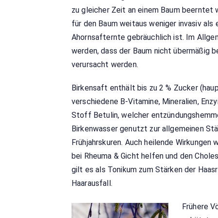
zu gleicher Zeit an einem Baum beerntet
für den Baum weitaus weniger invasiv als
Ahornsafternte gebräuchlich ist. Im Allg
werden, dass der Baum nicht übermäßig b
verursacht werden.
Birkensaft enthält bis zu 2 % Zucker (hau
verschiedene B-Vitamine, Mineralien, Enz
Stoff Betulin, welcher entzündungshemme
Birkenwasser genutzt zur allgemeinen Stä
Frühjahrskuren. Auch heilende Wirkungen 
bei Rheuma & Gicht helfen und den Chole
gilt es als Tonikum zum Stärken der Haa
Haarausfall.
Frühere Vö